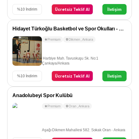
Ücretsiz Teklif Al
İletişim
%
10
İndirim
Hidayet Türkoğlu Basketbol ve Spor Okulları - Dikmen
Premium
Dikmen
,
Ankara
Harbiye Mah. Tavuskuşu Sk. No:1
Çankaya/Ankara
Ücretsiz Teklif Al
İletişim
%
10
İndirim
Anadolubeyi Spor Kulübü
Premium
Oran
,
Ankara
Aşağı Dikmen Mahallesi 582. Sokak Oran - Ankara