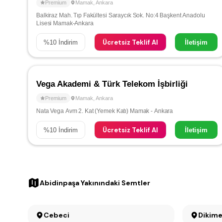
Premium
Mamak
,
Ankara
Balkiraz Mah. Tıp Fakültesi Saraycık Sok. No:4 Başkent Anadolu
Lisesi Mamak-Ankara
Ücretsiz Teklif Al
%
10
İndirim
İletişim
Vega Akademi & Türk Telekom İşbirliği
Premium
Mamak
,
Ankara
Nata Vega Avm 2. Kat (Yemek Katı) Mamak - Ankara
Ücretsiz Teklif Al
%
10
İndirim
İletişim
Abidinpaşa Yakınındaki Semtler
Cebeci
Dikime