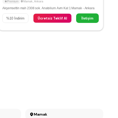
Premium
Mamak
,
Ankara
Akşemsettin mah 2308 sok. Anatolium Avm Kat 1 Mamak - Ankara
Ücretsiz Teklif Al
%
10
İndirim
İletişim
Mamak