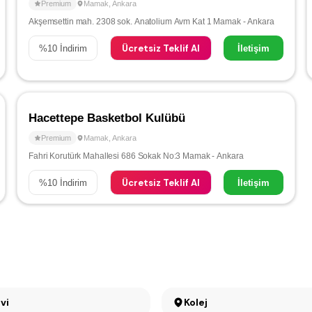
Premium
Mamak
,
Ankara
Akşemsettin mah. 2308 sok. Anatolium Avm Kat 1 Mamak - Ankara
Ücretsiz Teklif Al
%
10
İndirim
İletişim
Hacettepe Basketbol Kulübü
Premium
Mamak
,
Ankara
Fahri Korutürk Mahallesi 686 Sokak No:3 Mamak - Ankara
Ücretsiz Teklif Al
%
10
İndirim
İletişim
vi
Kolej