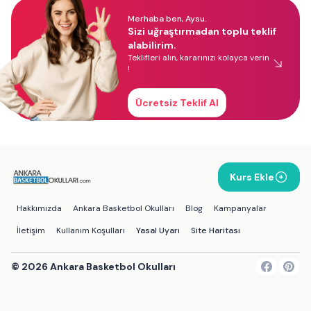
Merhaba ben, Aysu.
Sizi uğraştırmadan toplu teklif
alabilirim.
Teklifleri alın, kararınızı kolayca verin
!
Ücretsiz Teklif Al
Kurs Ekle
Hakkımızda
Ankara Basketbol Okulları
Blog
Kampanyalar
İletişim
Kullanım Koşulları
Yasal Uyarı
Site Haritası
©
2026
Ankara Basketbol Okulları