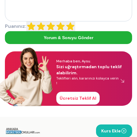
Puanınız:
Yorum & Soruyu Gönder
Merhaba ben, Aysu.
Sizi uğraştırmadan toplu teklif
alabilirim.
Teklifleri alın, kararınızı kolayca verin
!
Ücretsiz Teklif Al
Kurs Ekle