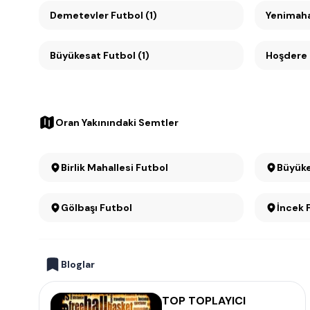
Demetevler Futbol (1)
Yenimahal
Büyükesat Futbol (1)
Hoşdere 
Oran Yakınındaki Semtler
Birlik Mahallesi Futbol
Gölbaşı Futbol
İncek 
Bloglar
TOP TOPLAYICI