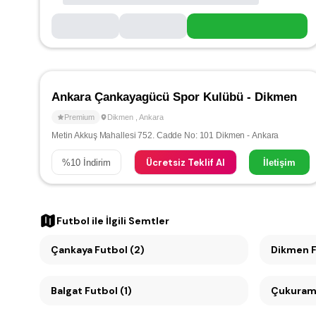
Ankara Çankayagücü Spor Kulübü - Dikmen
Premium
Dikmen
,
Ankara
Metin Akkuş Mahallesi 752. Cadde No: 101 Dikmen - Ankara
Ücretsiz Teklif Al
%
10
İndirim
İletişim
Futbol
ile İlgili Semtler
Çankaya Futbol (2)
D
Balgat Futbol (1)
Çukuramb